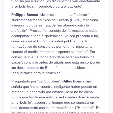
tubo sin prescripción, los 82 céntimos van directamente
a su bolsillo, sin reembolso para el paciente".
Philippe Besset
, vicepresidente de la Federación de
sindicatos farmacéuticos de Francia (FSPF) reacciona
asegurando que se trata de "un ataque contra la
profesión". Precisa: "el consejo del farmacéutico debe
acompañar a todo dispensación, ya sea prescrita o no,
como recoge el Código de salud pública. El acto
farmacéutico de consejo es por lo tanto importante
cuando el medicamento se dispensa sin receta". Por
consecuencia, "el honorario debe estar en todos los
casos", concluye antes de añadir que está en contra de
las declaraciones de Bonnefon, que considera
"perjudiciales para la profesión".
Preguntado por "Le Quotidien",
Gilles Bonnefond
señala que "no encuentra inteligente haber puesto en
marcha un honorario por envase, pero no he dicho
nunca que los farmacéuticos se lo meten directamente
en el bolsillo", asegura al tiempo que se muestra en
total desacuerdo con la información de ‘L'Humanité'. En
su opinión, el honorario expone al sector a "ataques de