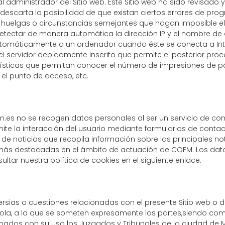
l administrador del Sitio web. Este Sitio web ha sido revisad
escarta la posibilidad de que existan ciertos errores de pr
s, huelgas o circunstancias semejantes que hagan imposible e
detectar de manera automática la dirección IP y el nombre de d
utomáticamente a un ordenador cuando éste se conecta a Inte
el servidor debidamente inscrito que permite el posterior proc
ticas que permitan conocer el número de impresiones de pág
, el punto de acceso, etc.
fm.es no se recogen datos personales al ser un servicio de c
te la interacción del usuario mediante formularios de contacto
 de noticias que recopila información sobre las principales no
más destacadas en el ámbito de actuación de COFM. Los dat
ultar nuestra política de cookies en el siguiente
enlace
.
rsias o cuestiones relacionadas con el presente Sitio web o de
ñola, a la que se someten expresamente las partes,siendo com
onados con su uso los Juzgados y Tribunales de la ciudad de 