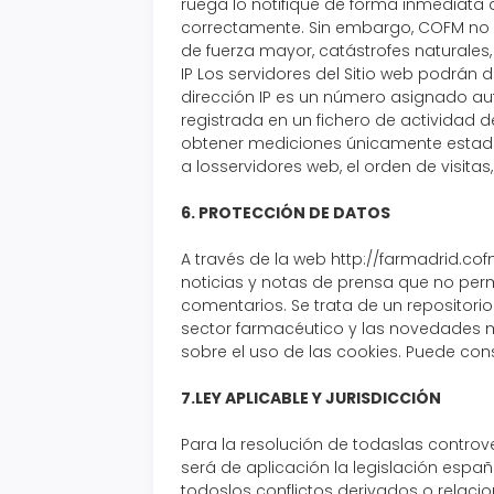
ruega lo notifique de forma inmediata a
correctamente. Sin embargo, COFM no d
de fuerza mayor, catástrofes naturale
IP Los servidores del Sitio web podrán 
dirección IP es un número asignado a
registrada en un fichero de actividad d
obtener mediciones únicamente estadís
a losservidores web, el orden de visitas
6. PROTECCIÓN DE DATOS
A través de la web http://farmadrid.co
noticias y notas de prensa que no permi
comentarios. Se trata de un repositorio
sector farmacéutico y las novedades 
sobre el uso de las cookies. Puede cons
7.LEY APLICABLE Y JURISDICCIÓN
Para la resolución de todaslas controve
será de aplicación la legislación espa
todoslos conflictos derivados o relaci