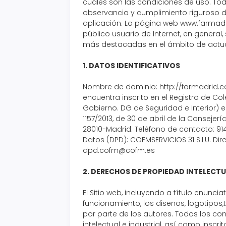
cuáles son las condiciones de uso. To
observancia y cumplimiento riguroso de
aplicación. La página web www.farmadri
público usuario de Internet, en general
más destacadas en el ámbito de actu
1. DATOS IDENTIFICATIVOS
Nombre de dominio: http://farmadrid.
encuentra inscrito en el Registro de Co
Gobierno. DG de Seguridad e Interior) 
1157/2013, de 30 de abril de la Consejerí
28010-Madrid. Teléfono de contacto: 91
Datos (DPD): COFMSERVICIOS 31 S.LU. Dir
dpd.cofm@cofm.es
2. DERECHOS DE PROPIEDAD INTELECTU
El Sitio web, incluyendo a título enun
funcionamiento, los diseños, logotipos,
por parte de los autores. Todos los c
intelectual e industrial, así como insc