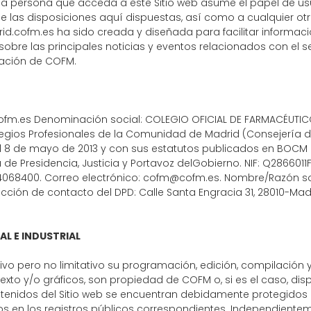
da persona que acceda a este Sitio web asume el papel de u
 las disposiciones aquí dispuestas, así como a cualquier otr
d.cofm.es ha sido creada y diseñada para facilitar informació
, sobre las principales noticias y eventos relacionados con el
ación de COFM.
cofm.es Denominación social: COLEGIO OFICIAL DE FARMACÉUT
legios Profesionales de la Comunidad de Madrid (Consejería de 
el 8 de mayo de 2013 y con sus estatutos publicados en BOCM nú
a de Presidencia, Justicia y Portavoz delGobierno. NIF: Q2866011F
4068400. Correo electrónico:
cofm@cofm.es
. Nombre/Razón so
ección de contacto del DPD: Calle Santa Engracia 31, 28010-Mad
AL E INDUSTRIAL
ciativo pero no limitativo su programación, edición, compilaci
texto y/o gráficos, son propiedad de COFM o, si es el caso, di
ontenidos del Sitio web se encuentran debidamente protegidos
ritos en los registros públicos correspondientes. Independiente