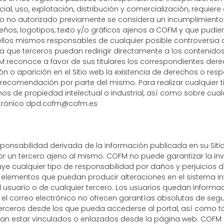
ial, uso, explotación, distribución y comercialización, requier
so no autorizado previamente se considera un incumplimient
diseños, logotipos, texto y/o gráficos ajenos a COFM y que pudi
 ellos mismos responsables de cualquier posible controversia 
ue terceros puedan redirigir directamente a los contenidos 
COFM reconoce a favor de sus titulares los correspondientes der
ión o aparición en el Sitio web la existencia de derechos o re
ecomendación por parte del mismo. Para realizar cualquier 
s de propiedad intelectual o industrial, así como sobre cualq
trónico
dpd.cofm@cofm.es
sponsabilidad derivada de la información publicada en su Sit
r un tercero ajeno al mismo. COFM no puede garantizar la inv
uye cualquier tipo de responsabilidad por daños y perjuicios
s elementos que puedan producir alteraciones en el sistema in
 usuario o de cualquier tercero. Los usuarios quedan informad
y el correo electrónico no ofrecen garantías absolutas de se
e terceros desde los que pueda accederse al portal, así como
eran estar vinculados o enlazados desde la página web. COFM s