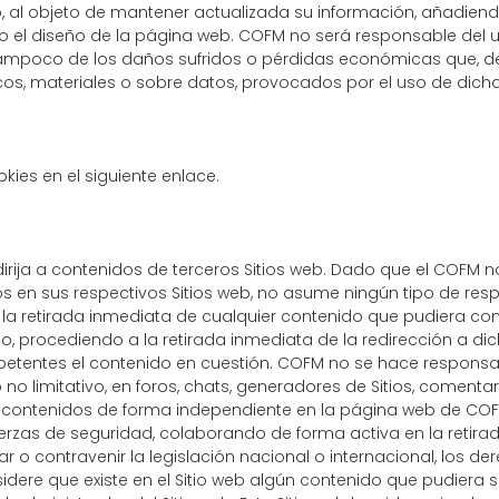
so, al objeto de mantener actualizada su información, añadiend
o el diseño de la página web. COFM no será responsable del 
 tampoco de los daños sufridos o pérdidas económicas que, de
os, materiales o sobre datos, provocados por el uso de dicha
kies en el siguiente
enlace
.
dirija a contenidos de terceros Sitios web. Dado que el COFM 
os en sus respectivos Sitios web, no asume ningún tipo de re
la retirada inmediata de cualquier contenido que pudiera cont
ico, procediendo a la retirada inmediata de la redirección a di
etentes el contenido en cuestión. COFM no se hace responsab
no limitativo, en foros, chats, generadores de Sitios, comentar
r contenidos de forma independiente en la página web de COF
uerzas de seguridad, colaborando de forma activa en la retira
o contravenir la legislación nacional o internacional, los der
idere que existe en el Sitio web algún contenido que pudiera se