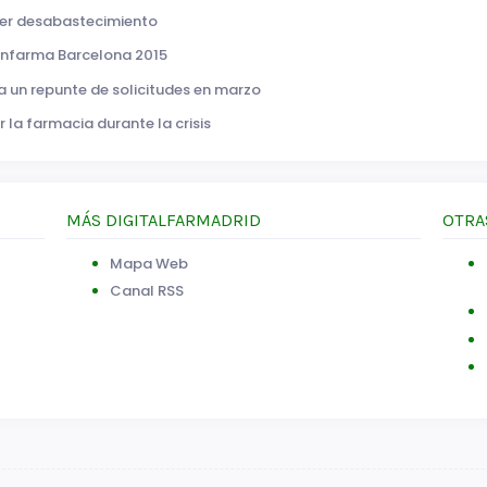
uier desabastecimiento
Infarma Barcelona 2015
a un repunte de solicitudes en marzo
or la farmacia durante la crisis
MÁS DIGITALFARMADRID
OTRA
Mapa Web
Canal RSS