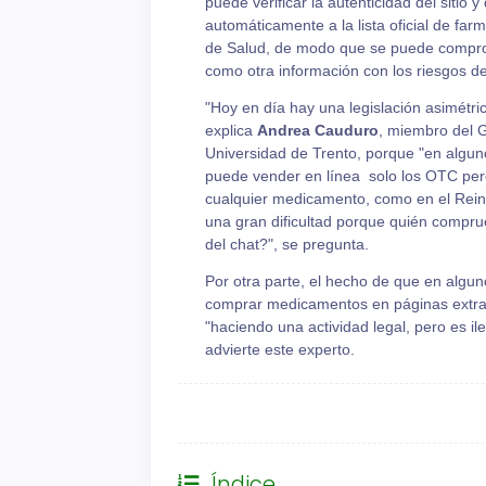
puede verificar la autenticidad del sitio y
automáticamente a la lista oficial de far
de Salud, de modo que se puede comprobar
como otra información con los riesgos d
"Hoy en día hay una legislación asimétri
explica
Andrea Cauduro
, miembro del G
Universidad de Trento, porque "en algun
puede vender en línea solo los OTC pero
cualquier medicamento, como en el Reino
una gran dificultad porque quién comprue
del chat?", se pregunta.
Por otra parte, el hecho de que en algu
comprar medicamentos en páginas extranj
"haciendo una actividad legal, pero es i
advierte este experto.
General
Índice