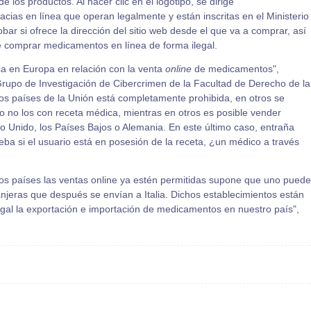
 de los productos. Al hacer clic en el logotipo, se dirige
macias en línea que operan legalmente y están inscritas en el Ministerio
 si ofrece la dirección del sitio web desde el que va a comprar, así
e comprar medicamentos en línea de forma ilegal.
ca en Europa en relación con la venta
online
de medicamentos",
rupo de Investigación de Cibercrimen de la Facultad de Derecho de la
os países de la Unión está completamente prohibida, en otros se
 no los con receta médica, mientras en otros es posible vender
 Unido, los Países Bajos o Alemania. En este último caso, entraña
ba si el usuario está en posesión de la receta, ¿un médico a través
nos países las ventas online ya estén permitidas supone que uno puede
eras que después se envían a Italia. Dichos establecimientos están
legal la exportación e importación de medicamentos en nuestro país",