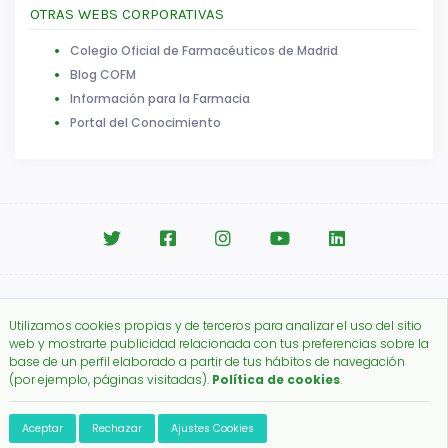
OTRAS WEBS CORPORATIVAS
Colegio Oficial de Farmacéuticos de Madrid
Blog COFM
Información para la Farmacia
Portal del Conocimiento
Aviso legal
|
Política de Cookies
Utilizamos cookies propias y de terceros para analizar el uso del sitio
Copyright © 2026.
web y mostrarte publicidad relacionada con tus preferencias sobre la
Colegio Oficial de Farmacéuticos de Madrid.
base de un perfil elaborado a partir de tus hábitos de navegación
(por ejemplo, páginas visitadas).
Política de cookies
.
Aceptar
Rechazar
Ajustes Cookies