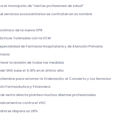
ca el monopolio de “ciertas profesiones de salud”
qué servicios sociosanitarios se contratan en su nombre
económico de la nueva OPR
rácticas Tuteladas con la UCM
especialidad de Farmacia Hospitalaria y de Atención Primaria
rmacia
tear la revisión de todas las medidas
 del SNS sube el 4,18% en el último año
ptiembre para retomar la Ordenación, el Concierto y los Servicios
ión Farmacéutica y Financiera
VIH de venta directa plantea muchos dilemas profesionales
 medicamentos contra el VHC
drid se dispara un 28%