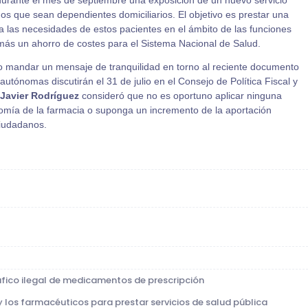
urante el mes de septiembre una exposición de un nuevo servicio
s que sean dependientes domiciliarios. El objetivo es prestar una
a las necesidades de estos pacientes en el ámbito de las funciones
s un ahorro de costes para el Sistema Nacional de Salud.
so mandar un mensaje de tranquilidad en torno al reciente documento
tónomas discutirán el 31 de julio en el Consejo de Política Fiscal y
Javier Rodríguez
consideró que no es oportuno aplicar ninguna
omía de la farmacia o suponga un incremento de la aportación
iudadanos.
áfico ilegal de medicamentos de prescripción
y los farmacéuticos para prestar servicios de salud pública