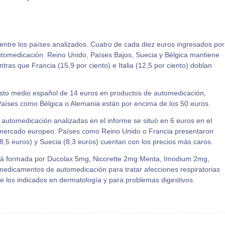
entre los países analizados. Cuatro de cada diez euros ingresados por
tomedicación. Reino Unido, Países Bajos, Suecia y Bélgica mantiene
tras que Francia (15,9 por ciento) e Italia (12,5 por ciento) doblan
asto medio español de 14 euros en productos de automedicación,
Países como Bélgica o Alemania están por encima de los 50 euros.
 automedicación analizadas en el informe se situó en 6 euros en el
l mercado europeo. Países como Reino Unido o Francia presentaron
(8,5 euros) y Suecia (8,3 euros) cuentan con los precios más caros.
tá formada por Ducolax 5mg, Nicorette 2mg Menta, Imodium 2mg,
 medicamentos de automedicación para tratar afecciones respiratorias
e los indicados en dermatología y para problemas digestivos.