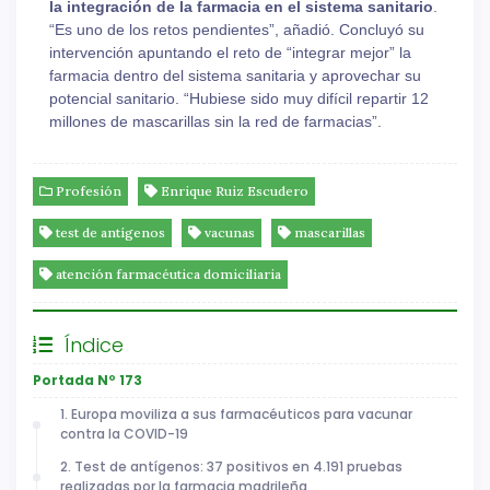
la integración de la farmacia en el sistema sanitario
.
“Es uno de los retos pendientes”, añadió. Concluyó su
intervención apuntando el reto de “integrar mejor” la
farmacia dentro del sistema sanitaria y aprovechar su
potencial sanitario. “Hubiese sido muy difícil repartir 12
millones de mascarillas sin la red de farmacias”.
Profesión
Enrique Ruiz Escudero
test de antígenos
vacunas
mascarillas
atención farmacéutica domiciliaria
Índice
Portada Nº 173
1. Europa moviliza a sus farmacéuticos para vacunar
contra la COVID-19
2. Test de antígenos: 37 positivos en 4.191 pruebas
realizadas por la farmacia madrileña