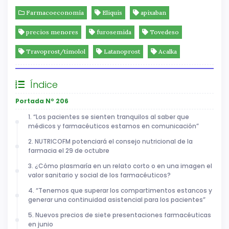
Farmacoeconomía
Eliquis
apixaban
precios menores
furosemida
Tovedeso
Travoprost/timolol
Latanoprost
Acalka
Índice
Portada Nº 206
1. “Los pacientes se sienten tranquilos al saber que
médicos y farmacéuticos estamos en comunicación”
2. NUTRICOFM potenciará el consejo nutricional de la
farmacia el 29 de octubre
3. ¿Cómo plasmaría en un relato corto o en una imagen el
valor sanitario y social de los farmacéuticos?
4. “Tenemos que superar los compartimentos estancos y
generar una continuidad asistencial para los pacientes”
5. Nuevos precios de siete presentaciones farmacéuticas
en junio