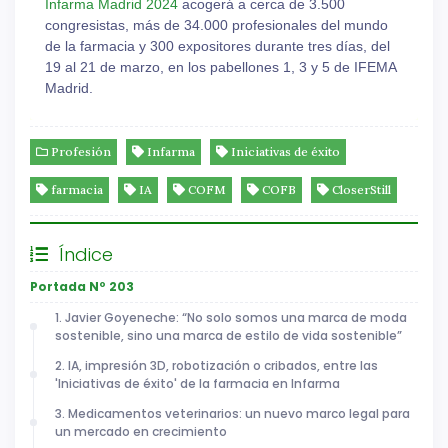
Infarma Madrid 2024
acogerá a cerca de 3.500
congresistas, más de 34.000 profesionales del mundo
de la farmacia y 300 expositores durante tres días, del
19 al 21 de marzo, en los pabellones 1, 3 y 5 de IFEMA
Madrid.
Profesión
Infarma
Iniciativas de éxito
farmacia
IA
COFM
COFB
CloserStill
Índice
Portada Nº 203
1. Javier Goyeneche: “No solo somos una marca de moda
sostenible, sino una marca de estilo de vida sostenible”
2. IA, impresión 3D, robotización o cribados, entre las
'Iniciativas de éxito' de la farmacia en Infarma
3. Medicamentos veterinarios: un nuevo marco legal para
un mercado en crecimiento