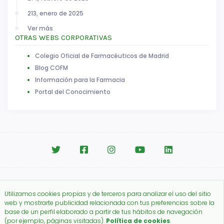
213, enero de 2025
Ver más
OTRAS WEBS CORPORATIVAS
Colegio Oficial de Farmacéuticos de Madrid
Blog COFM
Información para la Farmacia
Portal del Conocimiento
Aviso legal
|
Política de Cookies
Utilizamos cookies propias y de terceros para analizar el uso del sitio
Copyright © 2026.
web y mostrarte publicidad relacionada con tus preferencias sobre la
Colegio Oficial de Farmacéuticos de Madrid.
base de un perfil elaborado a partir de tus hábitos de navegación
(por ejemplo, páginas visitadas).
Política de cookies
.