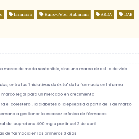
s
farmacia
Hans-Peter Hubmann
ABDA
DAB
na marca de moda sostenible, sino una marca de estilo de vida
ados, entre las 'Iniciativas de éxito' de la farmacia en Infarma
vo marco legal para un mercado en crecimiento
a el colesterol, la diabetes o la epilepsia a partir del 1 de marzo
a semana a gestionar la escasez crónica de fármacos
eral de ibuprofeno 400 mg a partir del 2 de abril
itas de farmacia en los primeros 3 días