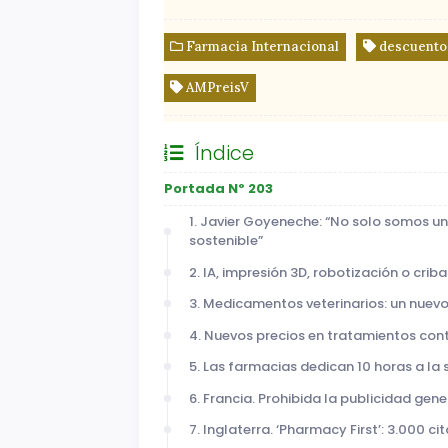
Farmacia Internacional
descuento
AMPreisV
Índice
Portada Nº 203
1. Javier Goyeneche: “No solo somos u
sostenible”
2. IA, impresión 3D, robotización o crib
3. Medicamentos veterinarios: un nue
4. Nuevos precios en tratamientos contr
5. Las farmacias dedican 10 horas a l
6. Francia. Prohibida la publicidad gen
7. Inglaterra. ‘Pharmacy First’: 3.000 c