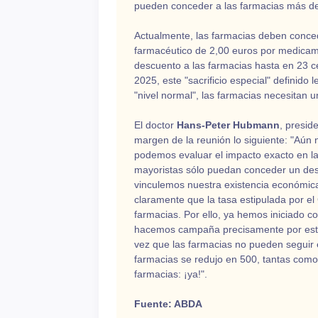
pueden conceder a las farmacias más de 
Actualmente, las farmacias deben conc
farmacéutico de 2,00 euros por medicam
descuento a las farmacias hasta en 23 c
2025, este "sacrificio especial" definido 
"nivel normal", las farmacias necesitan
El doctor
Hans-Peter Hubmann
, presid
margen de la reunión lo siguiente: "Aún 
podemos evaluar el impacto exacto en las 
mayoristas sólo puedan conceder un des
vinculemos nuestra existencia económica 
claramente que la tasa estipulada por e
farmacias. Por ello, ya hemos iniciado c
hacemos campaña precisamente por estas
vez que las farmacias no pueden seguir 
farmacias se redujo en 500, tantas como 
farmacias: ¡ya!".
Fuente: ABDA