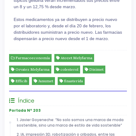
tópicos gelidina verán incrementados sus precios entre
un 8 y un 12,75 % desde marzo.
Estos medicamentos ya se distribuyen a precio nuevo
por el laboratorio y, desde el día 20 de febrero, los
distribuidores suministran a precio nuevo. Las farmacias
dispensarán a precio nuevo desde el 1 de marzo.
Farmacoeconomía
Atozet Melyfarma
Orvatez Melyfarma
colesterol
Disimet
Efficib
Janumet
finasterida
Índice
Portada Nº 203
1. Javier Goyeneche: “No solo somos una marca de moda
sostenible, sino una marca de estilo de vida sostenible”
2. IA, impresión 3D, robotización o cribados, entre las