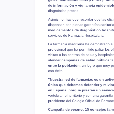
geles hidroalcohólicos y otros produc
de
información y vigilancia epidemiol
diagnóstico precoz.
Asimismo, hay que recordar que las ofic
dispensar, con plenas garantías sanitaria
medicamentos de diagnóstico hospita
servicios de Farmacia Hospitalaria.
La farmacia madrileña ha demostrado su 
profesional que ha permitido paliar los 
visitas a los centros de salud y hospitale
atender
campañas de salud pública
ta
entre la población
, un logro que muy p
con éxito.
"Nuestra red de farmacias es un activo
único que debemos defender y reivindi
en España, porque prestan un servici
vertebran el territorio y son una garantí
presidente del Colegio Oficial de Farma
Campaña de verano: 15 consejos farm