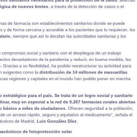
tos sanitarios necesarios para la protección de la salud
, además
ógica
de nuevos brotes
, a través de la detección de casos o el
inas de farmacia son establecimientos sanitarios donde se puede
s y de forma cercana y accesible a los pacientes que lo requieran, los
lario
, siempre que así lo decidan las autoridades sanitarias y los
compromiso social y sanitario con el despliegue de un trabajo
efectos devastadores de la pandemia y reducir, en buena medida, las
s. Gracias a su flexibilidad, ha podido reestructurar su actividad para
n exigentes como la
distribución de 14 millones de mascarillas
ocas regiones y capitales en el mundo han podido poner en marcha
 estratégico para el país. Se trata de un logro social y sanitario
car, muy en especial a la red de 5.267 farmacias rurales abiertas
o básico a miles de ciudadanos
. Ofrecen seguridad a la población,
a de un acceso rápido, seguro y equitativo al medicamento", señala el
céuticos de Madrid,
Luis González Díez
.
acéuticos de fotoprotección solar