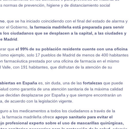
as normas de prevención, higiene y de distanciamiento social
no
, que se ha iniciado coincidiendo con el final del estado de alarma y
 por el Gobierno,
la farmacia madrileña está preparada para servir
s los ciudadanos que se desplacen a la capital, a las ciudades y
de Madrid
.
urar que
el 99% de su población residente cuente con una oficina
Como ejemplo, solo 17 pueblos de Madrid de menos de 400 habitantes
n farmacéutica prestada por una oficina de farmacia en el mismo
l Valle, con 191 habitantes, que disfrutan de la atención de su
 abiertas en España
es, sin duda, una de las
fortalezas
que puede
 Salud como garantía de una atención sanitaria de la máxima calidad
 que decidan desplazarse por España y que siempre encontrarán un
a, de acuerdo con la legislación vigente.
eguro a los medicamentos a todos los ciudadanos a través de la
a, la farmacia madrileña ofrece
apoyo sanitario para evitar el
jo profesional experto
sobre el uso de
mascarillas quirúrgicas,