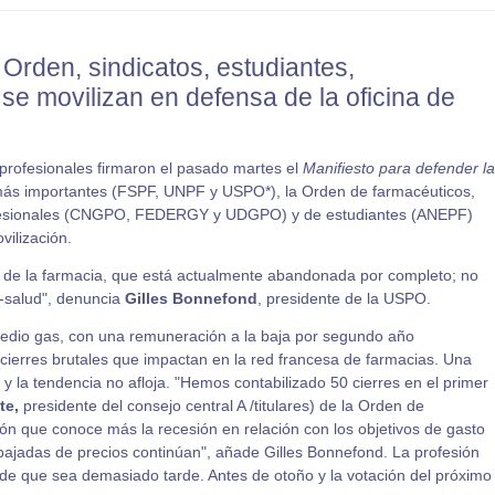
Orden, sindicatos, estudiantes,
se movilizan en defensa de la oficina de
rofesionales firmaron el pasado martes el
Manifiesto para defender la
 más importantes (FSPF, UNPF y USPO*), la Orden de farmacéuticos,
rofesionales (CNGPO, FEDERGY y UDGPO) y de estudiantes (ANEPF)
vilización.
 de la farmacia, que está actualmente abandonada por completo; no
e-salud", denuncia
Gilles Bonnefond
, presidente de la USPO.
edio gas, con una remuneración a la baja por segundo año
ierres brutales que impactan en la red francesa de farmacias. Una
y la tendencia no afloja. "Hemos contabilizado 50 cierres en el primer
te,
presidente del consejo central A /titulares) de la Orden de
ión que conoce más la recesión en relación con los objetivos de gasto
 bajadas de precios continúan", añade Gilles Bonnefond. La profesión
de que sea demasiado tarde. Antes de otoño y la votación del próximo