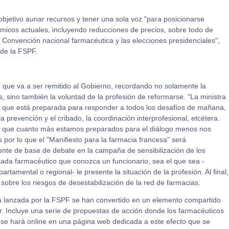
objetivo aunar recursos y tener una sola voz "para posicionarse
micos actuales, incluyendo reducciones de precios, sobre todo de
a Convención nacional farmacéutica y las elecciones presidenciales",
 de la FSPF.
n que va a ser remitido al Gobierno, recordando no solamente la
, sino también la voluntad de la profesión de reformarse. "La ministra
n que está preparada para responder a todos los desafíos de mañana,
a prevención y el cribado, la coordinación interprofesional, etcétera.
 que cuanto más estamos preparados para el diálogo menos nos
 por lo que el "Manifiesto para la farmacia francesa" será
ente de base de debate en la campaña de sensibilización de los
e cada farmacéutico que conozca un funcionario, sea el que sea -
rtamental o regional- le presente la situación de la profesión. Al final,
á sobre los riesgos de desestabilización de la red de farmacias.
ia lanzada por la FSPF se han convertido en un elemento compartido
er. Incluye una serie de propuestas de acción donde los farmacéuticos
a se hará online en una página web dedicada a este efecto que se