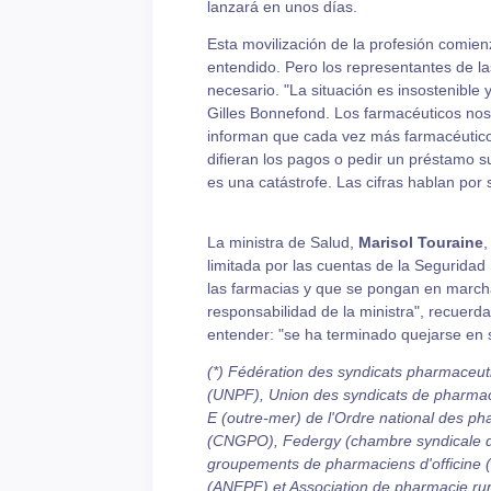
lanzará en unos días.
Esta movilización de la profesión comie
entendido. Pero los representantes de l
necesario. "La situación es insostenible
Gilles Bonnefond. Los farmacéuticos nos
informan que cada vez más farmacéuticos 
difieran los pagos o pedir un préstamo 
es una catástrofe. Las cifras hablan por 
La ministra de Salud,
Marisol Touraine
,
limitada por las cuentas de la Seguridad
las farmacias y que se pongan en marcha
responsabilidad de la ministra", recuerd
entender: "se ha terminado quejarse en s
(*) Fédération des syndicats pharmaceu
(UNPF), Union des syndicats de pharmacien
E (outre-mer) de l'Ordre national des ph
(CNGPO), Federgy (chambre syndicale d
groupements de pharmaciens d'officine 
(ANEPF) et Association de pharmacie rur