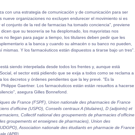
nza con una estrategia de comunicación y de comunicación para ser
as nueve organizaciones no excluyen endurecer el movimiento si es
 y el conjunto de la red de farmacias ha tomado conciencia", previene
 dicen que su tesorería se ha desplomado, los mayoristas nos
no llegan para pagar a tiempo, los titulares deben pedir que les
suplementario a la banca y cuando su almacén o su banco no pueden,
sí mismas. Y los farmacéuticos están dispuestos a tirarse bajo un tres".
 está siendo interpelada desde todos los frentes y, aunque está
 Social, el sector está pidiendo que se exija a todos como se reclama a
 los decretos y órdenes pendientes que la ley prevé. "Es la
a Philippe Gaertner. Los farmacéuticos están están resueltos a hacerse
ilencio", asegura Gilles Bonnefond.
tiques de France (FSPF), Union nationale des pharmacies de France
s d'officine (USPO), Conseils centraux A (titulaires), D (adjoints) et
armaciens, Collectif national des groupements de pharmacies d'officine
es groupements et enseignes de pharmacies), Union des
(UDGPO), Association nationale des étudiants en pharmacie de France
ale (APR).