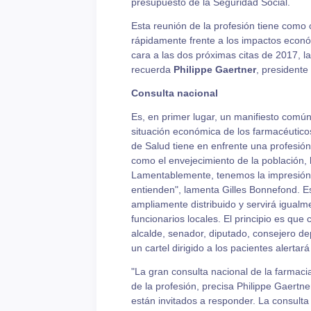
presupuesto de la Seguridad Social.
Esta reunión de la profesión tiene como 
rápidamente frente a los impactos econó
cara a las dos próximas citas de 2017, l
recuerda
Philippe Gaertner
, presidente
Consulta nacional
Es, en primer lugar, un manifiesto comú
situación económica de los farmacéuticos
de Salud tiene en enfrente una profesió
como el envejecimiento de la población, l
Lamentablemente, tenemos la impresión
entienden", lamenta Gilles Bonnefond. Es
ampliamente distribuido y servirá igualm
funcionarios locales. El principio es qu
alcalde, senador, diputado, consejero depa
un cartel dirigido a los pacientes alertar
"La gran consulta nacional de la farmac
de la profesión, precisa Philippe Gaertn
están invitados a responder. La consult