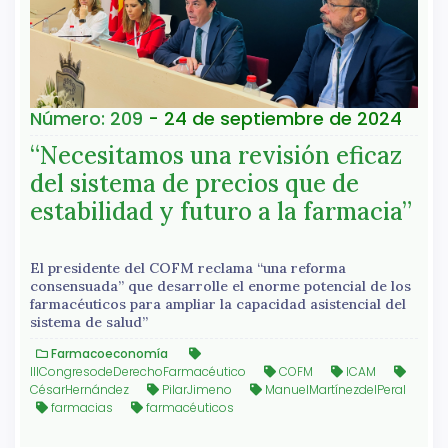
Número: 209
- 24 de septiembre de 2024
“Necesitamos una revisión eficaz
del sistema de precios que de
estabilidad y futuro a la farmacia”
El presidente del COFM reclama “una reforma
consensuada” que desarrolle el enorme potencial de los
farmacéuticos para ampliar la capacidad asistencial del
sistema de salud”
Farmacoeconomía
IIICongresodeDerechoFarmacéutico
COFM
ICAM
CésarHernández
PilarJimeno
ManuelMartínezdelPeral
farmacias
farmacéuticos