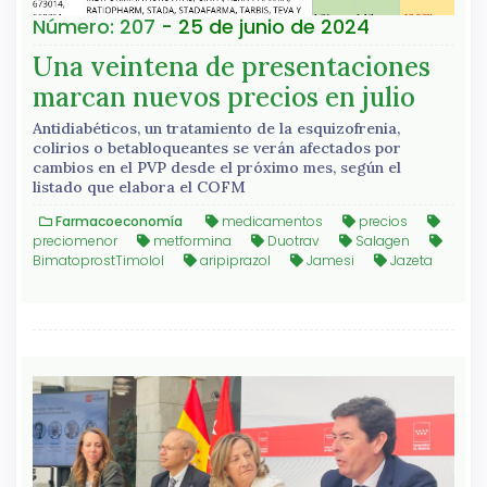
Número: 207
- 25 de junio de 2024
Una veintena de presentaciones
marcan nuevos precios en julio
Antidiabéticos, un tratamiento de la esquizofrenia,
colirios o betabloqueantes se verán afectados por
cambios en el PVP desde el próximo mes, según el
listado que elabora el COFM
Farmacoeconomía
medicamentos
precios
preciomenor
metformina
Duotrav
Salagen
BimatoprostTimolol
aripiprazol
Jamesi
Jazeta