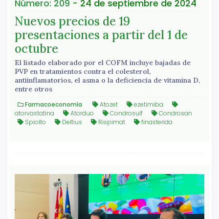
Número: 209
- 24 de septiembre de 2024
Nuevos precios de 19
presentaciones a partir del 1 de
octubre
El listado elaborado por el COFM incluye bajadas de
PVP en tratamientos contra el colesterol,
antiinflamatorios, el asma o la deficiencia de vitamina D,
entre otros
Farmacoeconomía
Atozet
ezetimiba
atorvastatina
Atorduo
Condrosulf
Condrosan
Spiolto
Deltius
Rispimat
finasterida