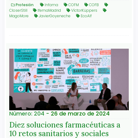
Profesión
Infama
COFM
COFB
CloserStill
IfemaMadrid
VíctorKüppers
MagoMore
JavierGoyeneche
EcoAlf
Número: 204
- 26 de marzo de 2024
Diez soluciones farmacéuticas a
10 retos sanitarios y sociales