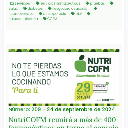
Servicios
serviciosfarmacéuticos
pruebas
salud
diabetes
riesgocardiovascular
retornovenoso
osteoporosis
piel
saludrespiratoria
COFM
Número: 209
- 24 de septiembre de 2024
NutriCOFM reunirá a más de 400
farmacéuticos en torno al consejo