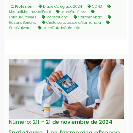
Profesión
DíadelColegiado2024
COFM
ManuelMartínezdelPeral
LauraGutiérrez
EnriqueOrdieres
MarisolUcha
CarmenAbad
RosarioSerrano
CristóbalLópezdelaManzanara
SaraValverde
LauraRuizdeGalarreta
Número: 211
- 21 de noviembre de 2024
Inglaterra. Las farmacias ofrecen