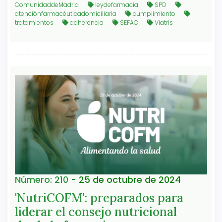
ComunidaddeMadrid
leydefarmacia
SPD
atenciónfarmacéuticadomiciliaria
cumplimiento
tratamientos
adherencia
SEFAC
Viatris
Número: 210
- 25 de octubre de 2024
'NutriCOFM': preparados para
liderar el consejo nutricional