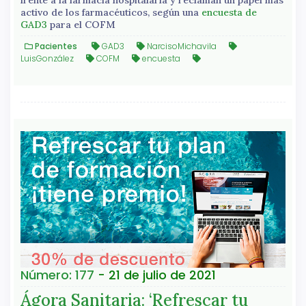
activo de los farmacéuticos, según una
encuesta de
GAD3
para el COFM
Pacientes
GAD3
NarcisoMichavila
LuisGonzález
COFM
encuesta
Número: 177
- 21 de julio de 2021
Ágora Sanitaria: ‘Refrescar tu