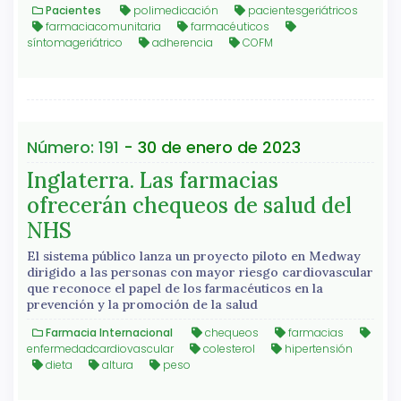
Pacientes
polimedicación
pacientesgeriátricos
farmaciacomunitaria
farmacéuticos
síntomageriátrico
adherencia
COFM
Número: 191
- 30 de enero de 2023
Inglaterra. Las farmacias
ofrecerán chequeos de salud del
NHS
El sistema público lanza un proyecto piloto en Medway
dirigido a las personas con mayor riesgo cardiovascular
que reconoce el papel de los farmacéuticos en la
prevención y la promoción de la salud
Farmacia Internacional
chequeos
farmacias
enfermedadcardiovascular
colesterol
hipertensión
dieta
altura
peso