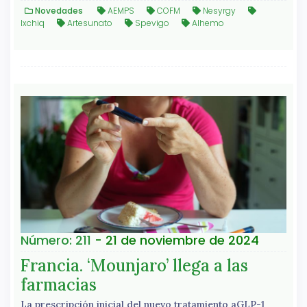
Novedades
AEMPS
COFM
Nesyrgy
Ixchiq
Artesunato
Spevigo
Alhemo
Número: 211
- 21 de noviembre de 2024
Francia. ‘Mounjaro’ llega a las
farmacias
La prescripción inicial del nuevo tratamiento aGLP-1