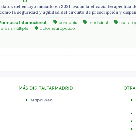
 datos del ensayo iniciado en 2021 avalan la eficacia terapéutica d
 como la seguridad y agilidad del circuito de prescripción y disp
Farmacia Internacional
cannabis
medicinal
usotera
lerosismúltiple
dolorneuropático
MÁS DIGITALFARMADRID
OTRA
Mapa Web