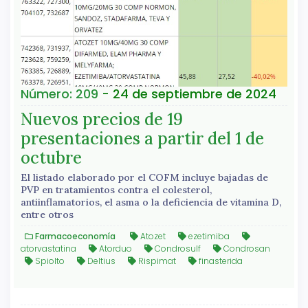
Número: 209
- 24 de septiembre de 2024
Nuevos precios de 19
presentaciones a partir del 1 de
octubre
El listado elaborado por el COFM incluye bajadas de
PVP en tratamientos contra el colesterol,
antiinflamatorios, el asma o la deficiencia de vitamina D,
entre otros
Farmacoeconomía
Atozet
ezetimiba
atorvastatina
Atorduo
Condrosulf
Condrosan
Spiolto
Deltius
Rispimat
finasterida