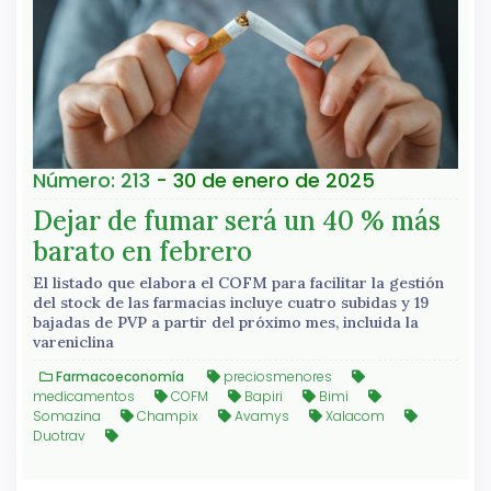
Número: 213
- 30 de enero de 2025
Dejar de fumar será un 40 % más
barato en febrero
El listado que elabora el COFM para facilitar la gestión
del stock de las farmacias incluye cuatro subidas y 19
bajadas de PVP a partir del próximo mes, incluida la
vareniclina
Farmacoeconomía
preciosmenores
medicamentos
COFM
Bapiri
Bimi
Somazina
Champix
Avamys
Xalacom
Duotrav