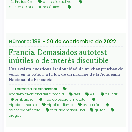
Profesión
principiosactivos
presentacionesfarmacéuticas
Número: 188
- 20 de septiembre de 2022
Francia. Demasiados autotest
inútiles o de interés discutible
Una revista cuestiona la idoneidad de muchas pruebas de
venta en la botica, a la luz de un informe de la Academia
Nacional de Farmacia
Farmacia Internacional
AcademiaNacionaldeFarmacia
test
VIH
azúcar
embarazo
hipercolesterolemiatotal
hipoferritinemia
hipotiroidismo
ovulación
cáncerdepróstata
fertilidadmasculina
gluten
drogas