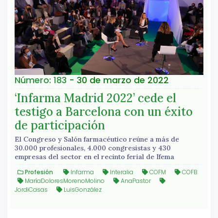
Número: 183
- 30 de marzo de 2022
‘Infarma Madrid 2022’ cede el
testigo a Barcelona con un éxito
de participación
El Congreso y Salón farmacéutico reúne a más de
30.000 profesionales, 4.000 congresistas y 430
empresas del sector en el recinto ferial de Ifema
Profesión
Infarma
Interalia
COFM
COFB
MaríaDoloresMorenoMolino
AnaPastor
JordiCasas
LuisGonzález