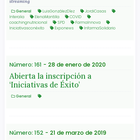
streaming
General
LuisGonzálezDíez
JordiCasas
Interalia
ElenaMantilla
COVID
coachingnutricional
SPD
FarmaInnova
Iniciativasconéxito
Exponews
InfarmaSolidario
Número: 161
- 28 de enero de 2020
Abierta la inscripción a
‘Iniciativas de Éxito’
General
Número: 152
- 21 de marzo de 2019