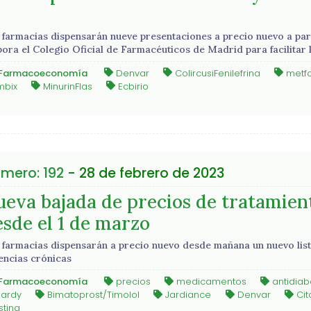
 farmacias dispensarán nueve presentaciones a precio nuevo a part
bora el Colegio Oficial de Farmacéuticos de Madrid para facilitar 
Farmacoeconomía
Denvar
ColircusiFenilefrina
metf
bix
MinurinFlas
Ecbirio
mero: 192
- 28 de febrero de 2023
ueva bajada de precios de tratamient
esde el 1 de marzo
 farmacias dispensarán a precio nuevo desde mañana un nuevo li
encias crónicas
Farmacoeconomía
precios
medicamentos
antidiab
jardy
Bimatoprost/Timolol
Jardiance
Denvar
Cit
stina