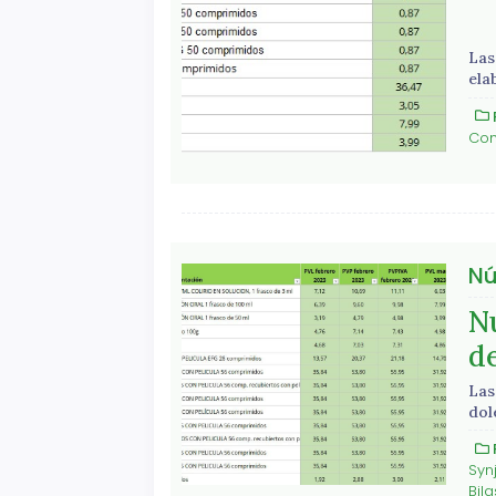
Las
ela
Com
Nú
N
d
Las
dol
Syn
Bila