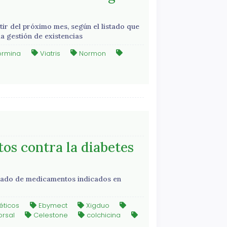
ir del próximo mes, según el listado que
la gestión de existencias
ormina
Viatris
Normon
os contra la diabetes
stado de medicamentos indicados en
éticos
Ebymect
Xigduo
orsal
Celestone
colchicina