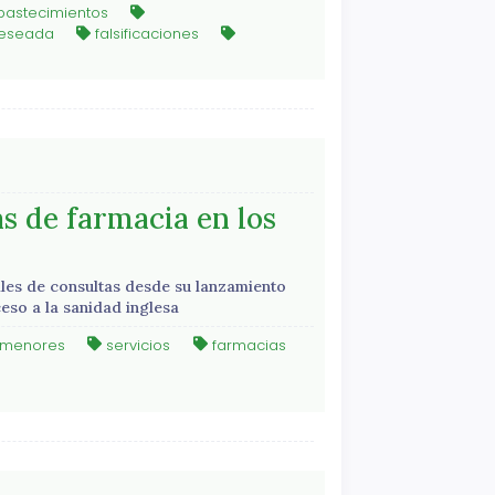
astecimientos
eseada
falsificaciones
as de farmacia en los
iles de consultas desde su lanzamiento
ceso a la sanidad inglesa
smenores
servicios
farmacias