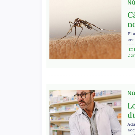
Nú
C
n
El 
cer
Dan
Nú
L
d
Ada
acc