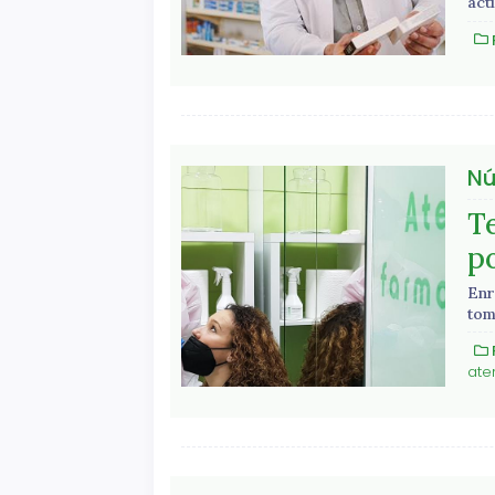
act
Nú
Te
p
Enr
tom
ate