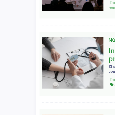
res
Nú
In
p
El 
con