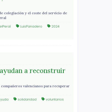
 colegiación y el coste del servicio de
neral
lPeral
LuisPanadero
2024
ayudan a reconstruir
us compañeros valencianos para recuperar
yuda
solidaridad
voluntarios