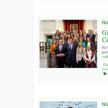
Nú
Gr
C
El 
jor
col
Enr
Nú