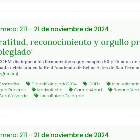
mero: 211
- 21 de noviembre de 2024
atitud, reconocimiento y orgullo pro
olegiado'
COFM distingue a los farmacéuticos que cumplen 50 y 25 años de e
nada celebrada en la Real Academia de Bellas Artes de San Fernan
egiación
)
Profesión
DíadelColegiado2024
COFM
ManuelMartín
iqueOrdieres
MarisolUcha
CarmenAbad
RosarioSerr
SaraValverde
LauraRuizdeGalarreta
mero: 211
- 21 de noviembre de 2024