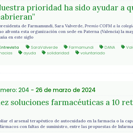
Nuestra prioridad ha sido ayudar a q
eabrieran”
presidenta de Farmamundi, Sara Valverde,
Premio COFM a la colegia
o afronta esta organización con sede en Paterna (Valencia) la ma
aña en este siglo
Entrevista
SaraValverde
Farmamundi
DANA
Val
macias
ayuda
solidaridad
voluntariado
mero: 204
- 26 de marzo de 2024
ez soluciones farmacéuticas a 10 ret
liar el arsenal terapéutico de autocuidado en la farmacia o la cap
 fármacos con faltas de suministro, entre las propuestas de Infar