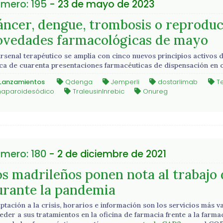
mero: 195
- 23 de mayo de 2023
áncer, dengue, trombosis o reproducc
ovedades farmacológicas de mayo
arsenal terapéutico se amplía con cinco nuevos principios activos 
ca de cuarenta presentaciones farmacéuticas de dispensación en o
Lanzamientos
Qdenga
Jemperli
dostarlimab
T
aparoidesódico
TraleusinInrebic
Onureg
mero: 180
- 2 de diciembre de 2021
os madrileños ponen nota al trabajo 
urante la pandemia
ptación a la crisis, horarios e información son los servicios más
eder a sus tratamientos en la oficina de farmacia frente a la farma