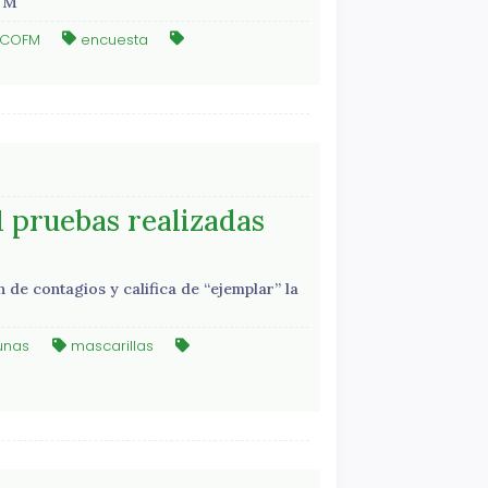
OFM
COFM
encuesta
91 pruebas realizadas
 de contagios y califica de “ejemplar” la
unas
mascarillas