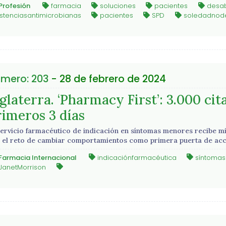
Profesión
farmacia
soluciones
pacientes
desab
istenciasantimicrobianas
pacientes
SPD
soledadnod
mero: 203
- 28 de febrero de 2024
glaterra. ‘Pharmacy First’: 3.000 cit
rimeros 3 días
servicio farmacéutico de indicación en síntomas menores recibe m
 el reto de cambiar comportamientos como primera puerta de ac
Farmacia Internacional
indicaciónfarmacéutica
síntoma
JanetMorrison