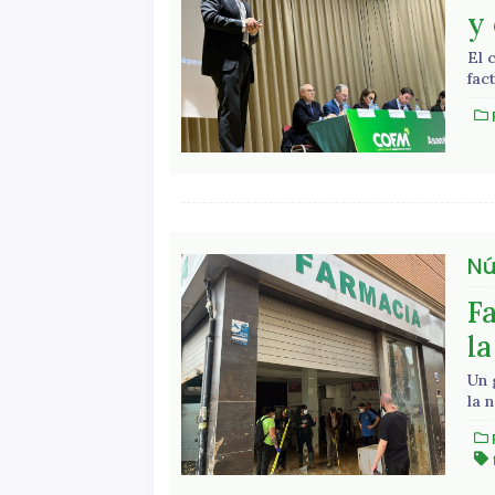
y
El 
fac
Nú
F
l
Un 
la 