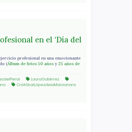
fesional en el 'Día del
jercicio profesional en una emocionante
do (
Álbum de fotos 50 años
y
25 años de
ezdelPeral
LauraGutiérrez
ano
CristóbalLópezdelaManzanara