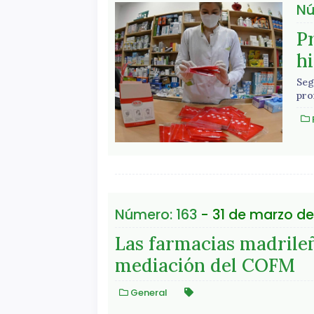
Nú
P
h
Seg
pro
Número: 163
- 31 de marzo de
Las farmacias madrileñ
mediación del COFM
General