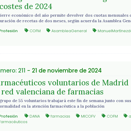
 costes de 2024
cierre económico del año permite devolver dos cuotas mensuales de
turación de recetas de dos meses, según acuerda la Asamblea Ge
Profesión
COFM
AsambleaGeneral
ManuelMartínezde
mero: 211
- 21 de noviembre de 2024
armacéuticos voluntarios de Madrid 
a red valenciana de farmacias
grupo de 55 voluntarios trabajará este fin de semana junto con s
normalidad en la atención farmacéutica a la población
Profesión
DANA
farmacias
MICOFV
COFM
a
farmacéuticos