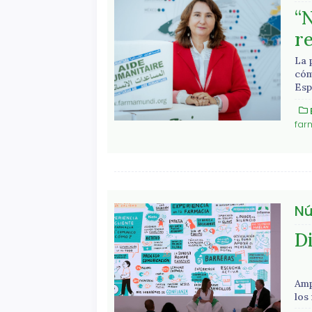
“
r
La 
cóm
Esp
far
Nú
Di
Amp
los