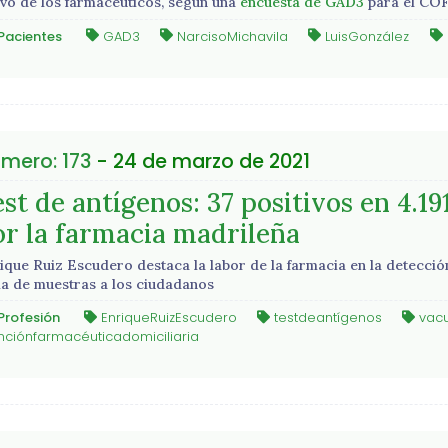
ivo de los farmacéuticos, según una
encuesta de GAD3
para el C
Pacientes
GAD3
NarcisoMichavila
LuisGonzález
mero: 173
- 24 de marzo de 2021
st de antígenos: 37 positivos en 4.1
or la farmacia madrileña
ique Ruiz Escudero destaca la labor de la farmacia en la detección
a de muestras a los ciudadanos
Profesión
EnriqueRuizEscudero
testdeantígenos
vac
nciónfarmacéuticadomiciliaria