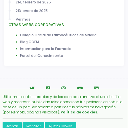
214, febrero de 2025
213, enero de 2025
Ver más
OTRAS WEBS CORPORATIVAS
Colegio Oficial de Farmacéuticos de Madrid
Blog COFM
Información para la Farmacia
Portal del Conocimiento
Utilizamos cookies propias y de terceros para analizar el uso del sitio
web y mostrarte publicidad relacionada con tus preferencias sobre la
base de un perfil elaborado a partir de tus hábitos de navegación
Aviso legal
|
Política de Cookies
(por ejemplo, páginas visitadas).
Política de cookies
.
Copyright © 2026.
Colegio Oficial de Farmacéuticos de Madrid.
Aceptar
Rechazar
Ajustes Cookies