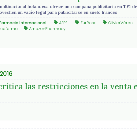
multinacional holandesa ofrece una campaña publicitaria en
TF1
de
ovechen un vacío legal para publicitarse en suelo francés
Farmacia Internacional
AFPEL
ZurRose
OlivierVéran
mofarma
AmazonPharmacy
2016
itica las restricciones en la venta 