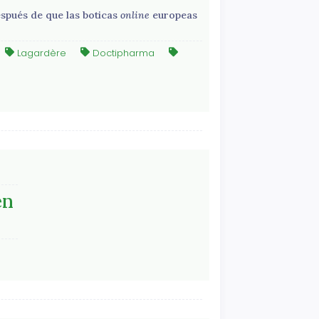
spués de que las boticas
online
europeas
Lagardère
Doctipharma
en