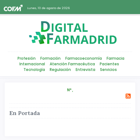
Lunes, 10 de agosto de 2026
Profesión
Formación
Farmacoeconomía
Farmacia
Internacional
Atención Farmacéutica
Pacientes
Tecnología
Regulación
Entrevista
Servicios
Nº ,
En Portada
Atrás
Siguiente