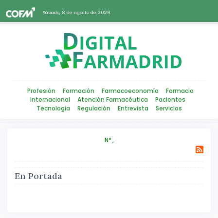
Sábado, 8 de agosto de 2026
Profesión
Formación
Farmacoeconomía
Farmacia
Internacional
Atención Farmacéutica
Pacientes
Tecnología
Regulación
Entrevista
Servicios
Nº ,
En Portada
Atrás
Siguiente