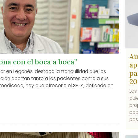
Au
iona con el boca a boca”
ap
ular en Leganés, destaca la tranquilidad que los
pa
ación aportan tanto a los pacientes como a sus
20
limedicada, hay que ofrecerle el SPD”, defiende en
Los
qui
pro
pobl
post