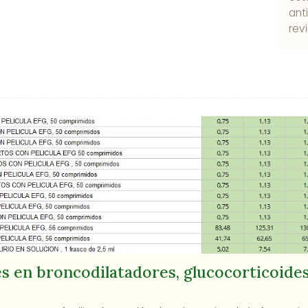
ant
rev
s en broncodilatadores, glucocorticoides