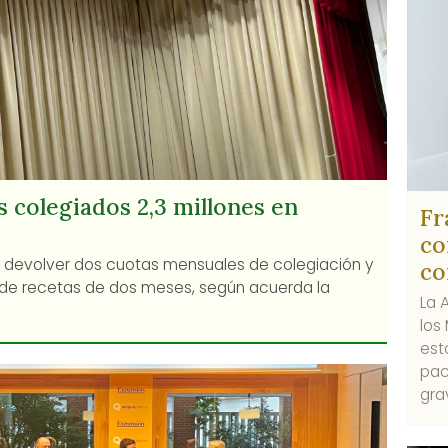
s colegiados 2,3 millones en
Fr
4
co
e devolver dos cuotas mensuales de colegiación y
co
n de recetas de dos meses, según acuerda la
La 
los
est
pac
gra