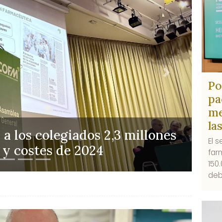
Siguiente
Po
pa
me
la
El s
 funciona con el boca a boca”
far
150
deb