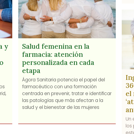
a y
Salud femenina en la
farmacia: atención
o
personalizada en cada
etapa
In
Ágora Sanitaria potencia el papel del
36
tos
farmacéutico con una formación
el
id,
centrada en prevenir, tratar e identificar
‘a
las patologías que más afectan a la
salud y el bienestar de las mujeres
an
Un 
los
est