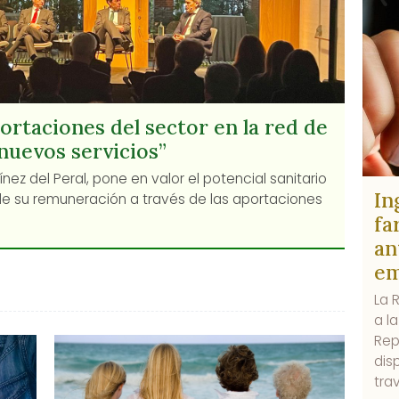
ortaciones del sector en la red de
nuevos servicios”
nez del Peral, pone en valor el potencial sanitario
In
de su remuneración a través de las aportaciones
fa
an
em
La 
a l
Rep
dis
tra