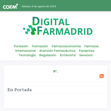
Sábado, 8 de agosto de 2026
Profesión
Formación
Farmacoeconomía
Farmacia
Internacional
Atención Farmacéutica
Pacientes
Tecnología
Regulación
Entrevista
Servicios
Nº ,
En Portada
Atrás
Siguiente