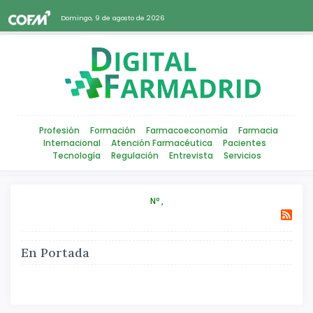
Domingo, 9 de agosto de 2026
Profesión
Formación
Farmacoeconomía
Farmacia
Internacional
Atención Farmacéutica
Pacientes
Tecnología
Regulación
Entrevista
Servicios
Nº ,
En Portada
Atrás
Siguiente