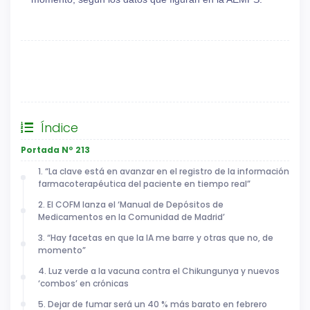
Novedades
AEMPS
COFM
Nesyrgy
Ixchiq
Artesunato
Spevigo
Alhemo
Índice
Portada Nº 213
1. “La clave está en avanzar en el registro de la información
farmacoterapéutica del paciente en tiempo real”
2. El COFM lanza el ‘Manual de Depósitos de
Medicamentos en la Comunidad de Madrid’
3. “Hay facetas en que la IA me barre y otras que no, de
momento”
4. Luz verde a la vacuna contra el Chikungunya y nuevos
‘combos’ en crónicas
5. Dejar de fumar será un 40 % más barato en febrero