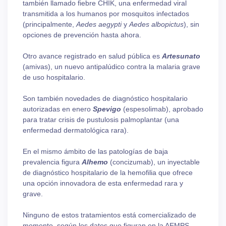
también llamado fiebre CHIK, una enfermedad viral
transmitida a los humanos por mosquitos infectados
(principalmente,
Aedes aegypti
y
Aedes albopictus
), sin
opciones de prevención hasta ahora.
Otro avance registrado en salud pública es
Artesunato
(amivas), un nuevo antipalúdico contra la malaria grave
de uso hospitalario.
Son también novedades de diagnóstico hospitalario
autorizadas en enero
Spevigo
(espesolimab), aprobado
para tratar crisis de pustulosis palmoplantar (una
enfermedad dermatológica rara).
En el mismo ámbito de las patologías de baja
prevalencia figura
Alhemo
(concizumab), un inyectable
de diagnóstico hospitalario de la hemofilia que ofrece
una opción innovadora de esta enfermedad rara y
grave.
Ninguno de estos tratamientos está comercializado de
momento, según los datos que figuran en la AEMPS.