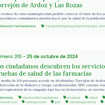
orrejón de Ardoz y Las Rozas
 vecinos de estos municipios han podido conocer el valor de los se
macéuticos comunitarios pueden hacer por la salud de la població
Atención Farmacéutica
CampañaAquíhayunfarmacéutico...en
mero: 210
- 25 de octubre de 2024
s ciudadanos descubren los servicios
ruebas de salud de las farmacias
 media de 150 personas accede en Alcobendas, Torrejón de Ardoz 
detección de la diabetes y riesgo cardiovascular, SPD, retorno ven
ud respiratoria de la campaña
Aquí hay un farmacéutico...en marcha
Servicios
serviciosfarmacéuticos
pruebas
salud
ornovenoso
osteoporosis
piel
saludrespiratoria