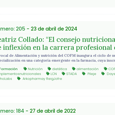
mero: 205
- 23 de abril de 2024
atriz Collado: “El consejo nutricion
 inflexión en la carrera profesiona
vocal de Alimentación y nutrición del COFM inaugura el ciclo de n
ecialización en una categoría emergente en la farmacia, cuya insc
Formación
Nutrición
dietética
alimentación
CO
plementosnutricionales
LCN
STADA
Pileje
Days
hoLabs
Arkopharmay ReigJofre
mero: 184
- 27 de abril de 2022