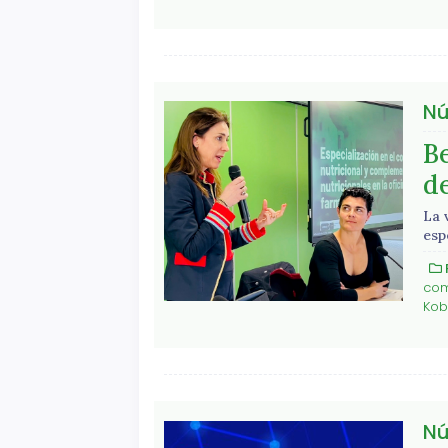
Nú
Be
de
La 
esp
com
Kob
Nú