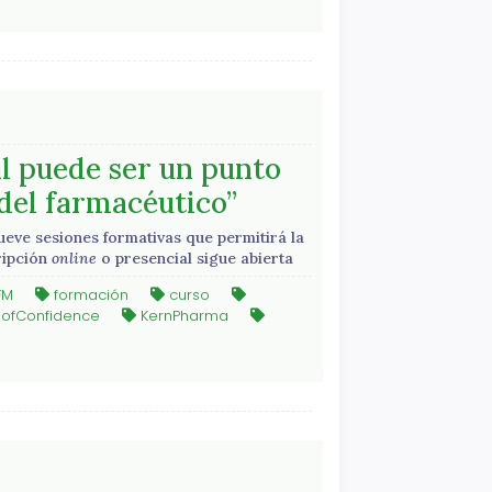
al puede ser un punto
l del farmacéutico”
ueve sesiones formativas que permitirá la
ripción
online
o presencial sigue abierta
FM
formación
curso
ofConfidence
KernPharma