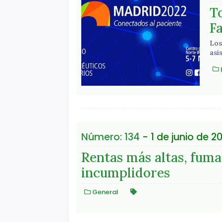
T
F
Los
asi
Número: 134
- 1 de junio de 2
Rentas más altas, fuma
incumplidores
General