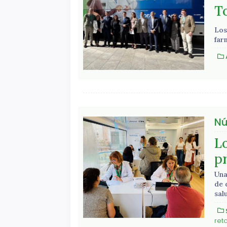
T
Los
far
Nú
Lo
p
Una
de 
sal
ret