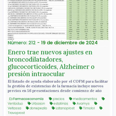
Número: 212
- 19 de diciembre de 2024
Enero trae nuevos ajustes en
broncodilatadores,
glucocorticoides, Alzheimer o
presión intraocular
El listado de ayuda elaborado por el COFM para facilitar
la gestión de existencias de la farmacia incluye nuevos
precios en 56 presentaciones desde comienzo de año
Farmacoeconomía
precios
medicamentos
Ventoduo
Urbason
estatinas
Avamys
Veltassa
donepezilo
Latanoprost
Timolol
Travoprost