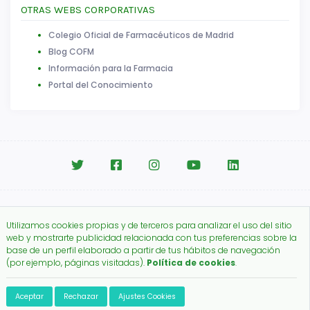
OTRAS WEBS CORPORATIVAS
Colegio Oficial de Farmacéuticos de Madrid
Blog COFM
Información para la Farmacia
Portal del Conocimiento
Aviso legal
|
Política de Cookies
Utilizamos cookies propias y de terceros para analizar el uso del sitio
Copyright © 2026.
web y mostrarte publicidad relacionada con tus preferencias sobre la
Colegio Oficial de Farmacéuticos de Madrid.
base de un perfil elaborado a partir de tus hábitos de navegación
(por ejemplo, páginas visitadas).
Política de cookies
.
Aceptar
Rechazar
Ajustes Cookies