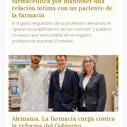
farmacéutica por mantener una
relación íntima con un paciente de
la farmacia
El órgano regulador de la profesión denuncia el
“grave incumplimiento de las normas” y publica
un aviso que será visible en el registro
profesional durante 12 meses
Alemania. La farmacia carga contra
la reforma del Gobierno